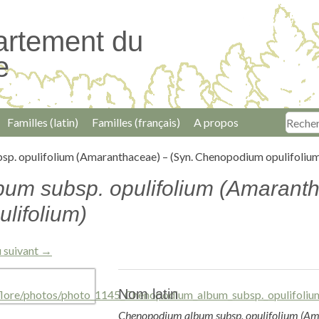
artement du
e
Familles (latin)
Familles (français)
A propos
p. opulifolium (Amaranthaceae) – (Syn. Chenopodium opulifoliu
um subsp. opulifolium (Amaranth
lifolium)
 suivant →
Nom latin
Chenopodium album subsp. opulifolium (Ama