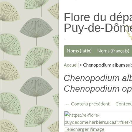
Passer
au
Flore du dép
contenu
Puy-de-Dôm
principal
Noms (latin)
Noms (français)
Accueil
>
Chenopodium album subs
Chenopodium alb
Chenopodium opu
← Contenu précédent
Contenu
Télécharger l'image