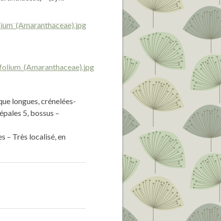
 que longues, crénelées-
Tépales 5, bossus –
s – Très localisé, en