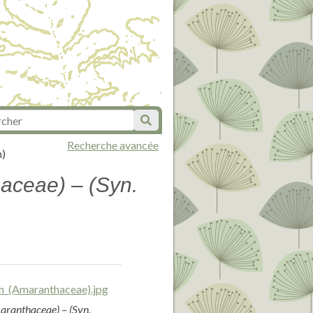
Recherche avancée
m)
aceae) – (Syn.
ranthaceae) – (Syn.