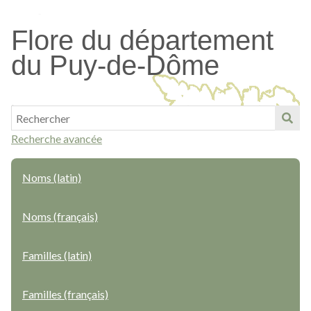
Passer
au
Flore du département
contenu
du Puy-de-Dôme
principal
Recherche avancée
Noms (latin)
Noms (français)
Familles (latin)
Familles (français)