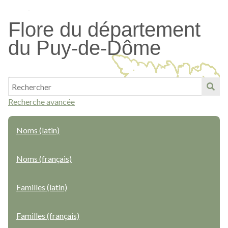
Passer
au
Flore du département
contenu
du Puy-de-Dôme
principal
Recherche avancée
Noms (latin)
Noms (français)
Familles (latin)
Familles (français)