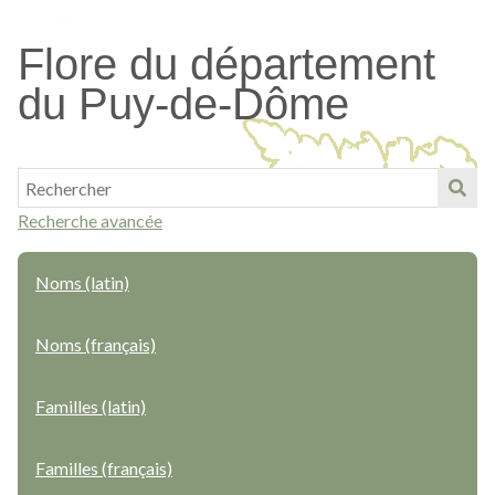
Passer
au
Flore du département
contenu
du Puy-de-Dôme
principal
Recherche avancée
Noms (latin)
Noms (français)
Familles (latin)
Familles (français)