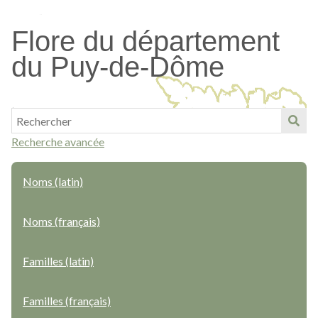
Passer
au
Flore du département
contenu
du Puy-de-Dôme
principal
Recherche avancée
Noms (latin)
Noms (français)
Familles (latin)
Familles (français)