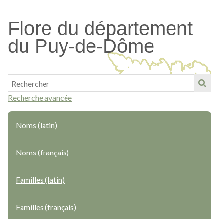
Passer
au
Flore du département
contenu
du Puy-de-Dôme
principal
Recherche avancée
Noms (latin)
Noms (français)
Familles (latin)
Familles (français)