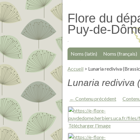
Passer
au
Flore du dép
contenu
Puy-de-Dôm
principal
Noms (latin)
Noms (français)
Accueil
>
Lunaria rediviva (Brassi
Lunaria rediviva
← Contenu précédent
Contenu
Télécharger l'image