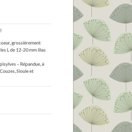
 coeur, grossièrement
ales L de 12-20 mm lilas
ipisylves – Répandue, à
Couzes, Sioule et