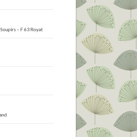
es Soupirs – F 63 Royat
rand