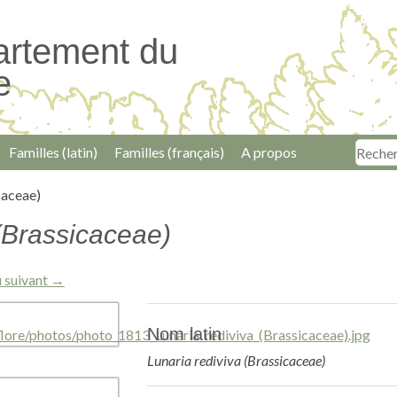
artement du
e
Familles (latin)
Familles (français)
A propos
caceae)
 (Brassicaceae)
 suivant →
Nom latin
Lunaria rediviva (Brassicaceae)