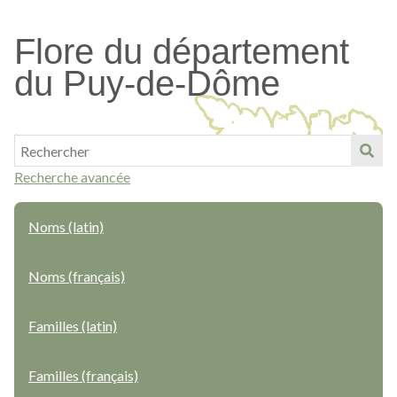
Passer
au
Flore du département
contenu
du Puy-de-Dôme
principal
Recherche avancée
Noms (latin)
Noms (français)
Familles (latin)
Familles (français)