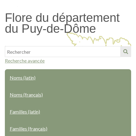
Passer
au
Flore du département
contenu
du Puy-de-Dôme
principal
Recherche avancée
Noms (latin)
Noms (français)
Familles (latin)
Familles (français)