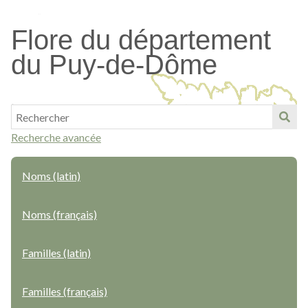
Passer
au
Flore du département
contenu
du Puy-de-Dôme
principal
Recherche avancée
Noms (latin)
Noms (français)
Familles (latin)
Familles (français)