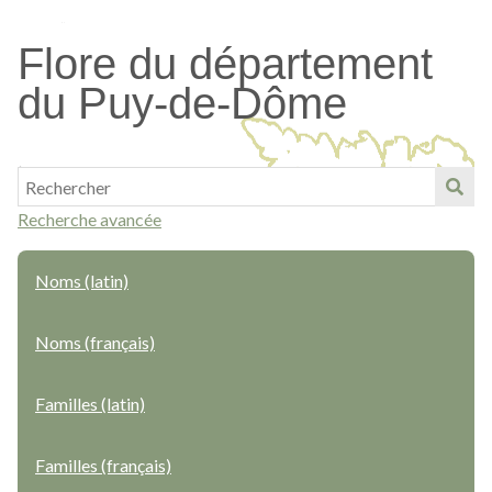
Passer
au
Flore du département
contenu
du Puy-de-Dôme
principal
Recherche avancée
Noms (latin)
Noms (français)
Familles (latin)
Familles (français)