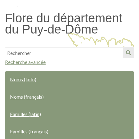
Passer
au
Flore du département
contenu
du Puy-de-Dôme
principal
Recherche avancée
Noms (latin)
Noms (français)
Familles (latin)
Familles (français)