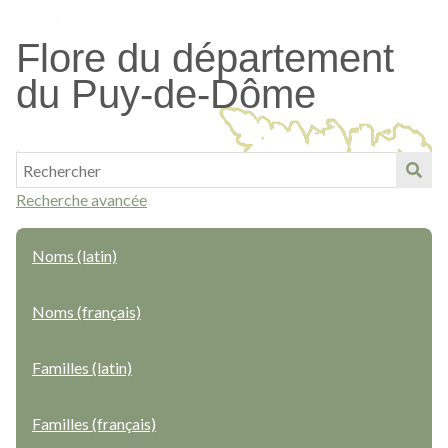
Passer
au
Flore du département
contenu
du Puy-de-Dôme
principal
Recherche avancée
Noms (latin)
Noms (français)
Familles (latin)
Familles (français)