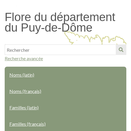
Passer
au
Flore du département
contenu
du Puy-de-Dôme
principal
Recherche avancée
Noms (latin)
Noms (français)
Familles (latin)
Familles (français)