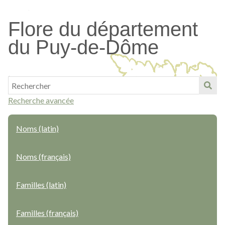
Passer
au
Flore du département
contenu
du Puy-de-Dôme
principal
Recherche avancée
Noms (latin)
Noms (français)
Familles (latin)
Familles (français)