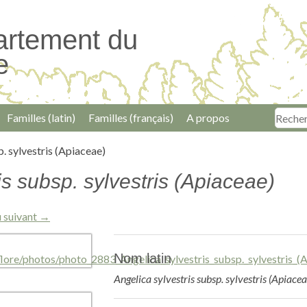
artement du
e
Familles (latin)
Familles (français)
A propos
p. sylvestris (Apiaceae)
is subsp. sylvestris (Apiaceae)
 suivant →
Nom latin
Angelica sylvestris subsp. sylvestris (Apiacea