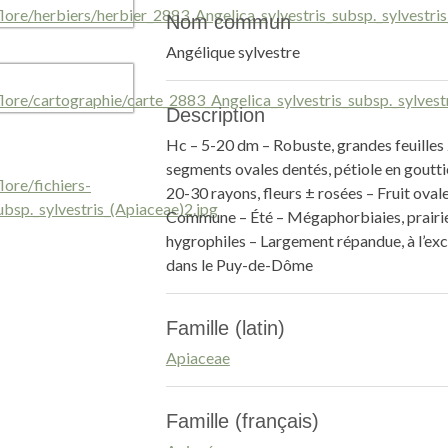
Nom commun
Angélique sylvestre
Description
Hc – 5-20 dm – Robuste, grandes feuilles 
segments ovales dentés, pétiole en goutt
20-30 rayons, fleurs ± rosées – Fruit ovale
Commune – Été – Mégaphorbiaies, prairie
hygrophiles – Largement répandue, à l’ex
dans le Puy-de-Dôme
Famille (latin)
Apiaceae
Famille (français)