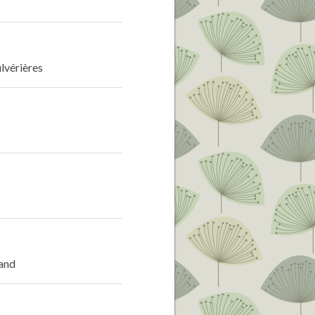
ulvérières
rand