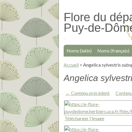
Passer
au
Flore du dép
contenu
Puy-de-Dôm
principal
Noms (latin)
Noms (français)
Accueil
>
Angelica sylvestris subs
Angelica sylvestr
← Contenu précédent
Contenu
Télécharger l'image