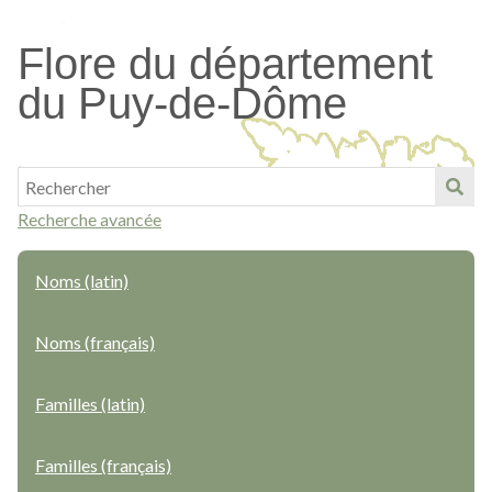
Passer
au
Flore du département
contenu
du Puy-de-Dôme
principal
Recherche avancée
Noms (latin)
Noms (français)
Familles (latin)
Familles (français)