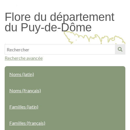
Passer
au
Flore du département
contenu
du Puy-de-Dôme
principal
Recherche avancée
Noms (latin)
Noms (français)
Familles (latin)
Familles (français)