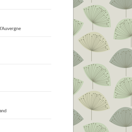
n-d’Auvergne
rand