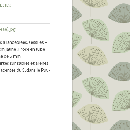
s à lancéolées, sessiles –
 cm jaune ± rosé en tube
one de 5 mm
rtes sur sables et arènes
djacentes du S, dans le Puy-