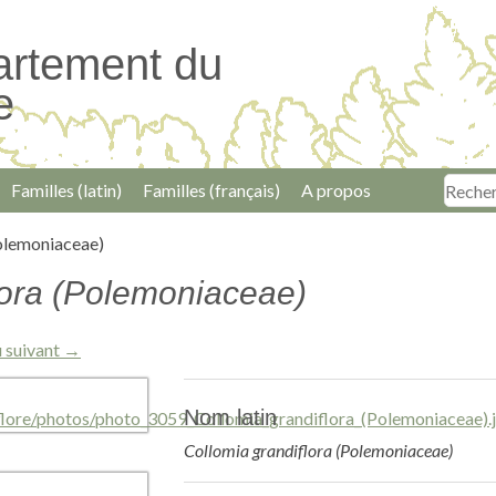
artement du
e
Familles (latin)
Familles (français)
A propos
Polemoniaceae)
lora (Polemoniaceae)
 suivant →
Nom latin
Collomia grandiflora (Polemoniaceae)