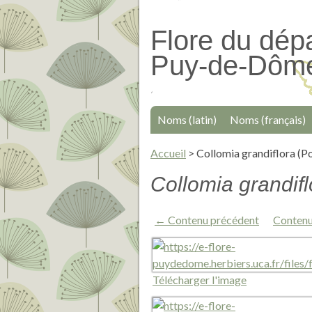
Passer
au
Flore du dép
contenu
Puy-de-Dôm
principal
Noms (latin)
Noms (français)
Accueil
>
Collomia grandiflora (
Collomia grandif
← Contenu précédent
Contenu
Télécharger l'image