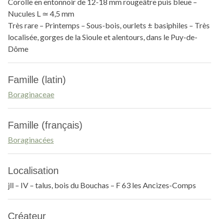
Corolle en entonnoir de 12-18 mm rougeâtre puis bleue –
Nucules L ≃ 4,5 mm
Très rare – Printemps – Sous-bois, ourlets ± basiphiles – Très
localisée, gorges de la Sioule et alentours, dans le Puy-de-
Dôme
Famille (latin)
Boraginaceae
Famille (français)
Boraginacées
Localisation
jll – IV – talus, bois du Bouchas – F 63 les Ancizes-Comps
Créateur