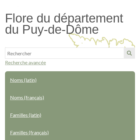
Passer
au
Flore du département
contenu
du Puy-de-Dôme
principal
Recherche avancée
Noms (latin)
Noms (français)
Familles (latin)
Familles (français)