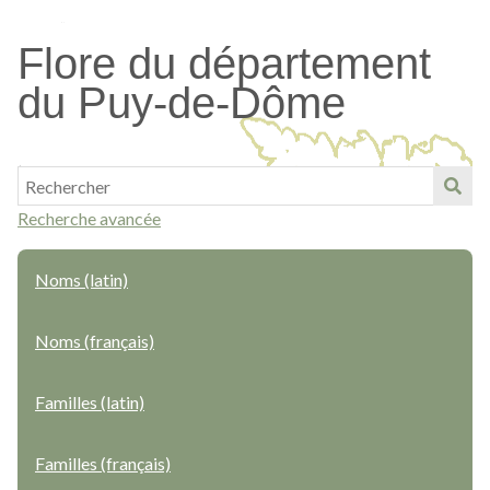
Passer
au
Flore du département
contenu
du Puy-de-Dôme
principal
Recherche avancée
Noms (latin)
Noms (français)
Familles (latin)
Familles (français)