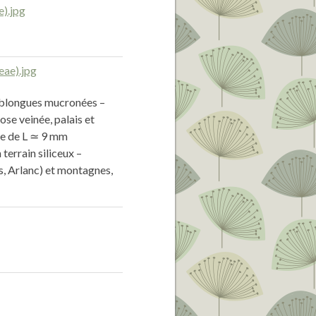
 oblongues mucronées –
se veinée, palais et
le de L ≃ 9 mm
terrain siliceux –
s, Arlanc) et montagnes,