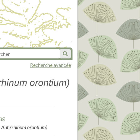
Recherche avancée
rrhinum orontium)
. Antirrhinum orontium)