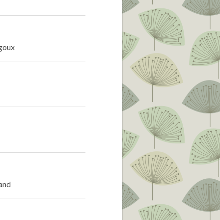
Agoux
rand