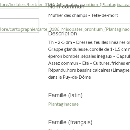
Nom commun
Muflier des champs - Tête-de-mort
Description
Th – 2-5 dm – Dressée, feuilles linéaires
Grappe glanduleuse, corolle de 1-1,5 cm ro
éperon bombés, sépales inégaux – Capsu
Assez commun – Été – Cultures, friches en 
Répandu, hors bassins calcaires (Limagne
dans le Puy-de-Dôme
Famille (latin)
Plantaginaceae
Famille (français)