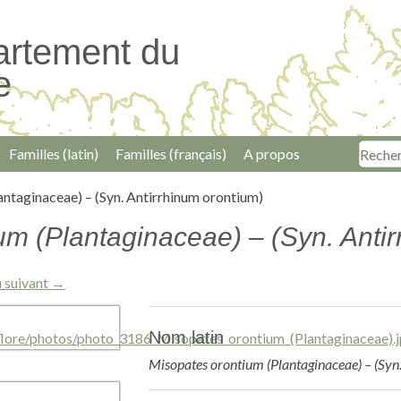
artement du
e
Familles (latin)
Familles (français)
A propos
ntaginaceae) – (Syn. Antirrhinum orontium)
um (Plantaginaceae) – (Syn. Anti
 suivant →
Nom latin
Misopates orontium (Plantaginaceae) – (Syn