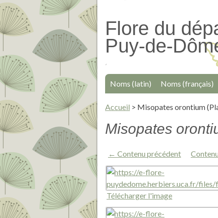
Passer
au
Flore du dép
contenu
Puy-de-Dôm
principal
Noms (latin)
Noms (français)
Accueil
>
Misopates orontium (Pla
Misopates oronti
← Contenu précédent
Contenu
Télécharger l'image