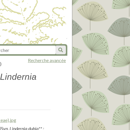
Recherche avancée
)
 Lindernia
(Syn. Lindernia dubia** ;