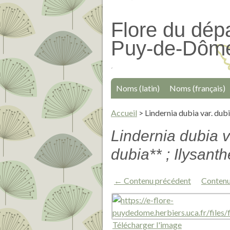
Passer
au
Flore du dép
contenu
Puy-de-Dôm
principal
Noms (latin)
Noms (français)
Accueil
>
Lindernia dubia var. dubi
Lindernia dubia v
dubia** ; Ilysanth
← Contenu précédent
Contenu
Télécharger l'image