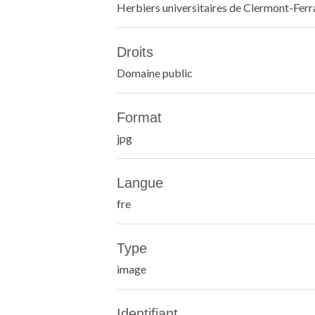
Herbiers universitaires de Clermont-Fer
Droits
Domaine public
Format
jpg
Langue
fre
Type
image
Identifiant