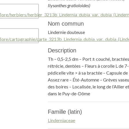
Ilysanthes gratioloides)
Nom commun
Lindernie douteuse
Description
Th – 0,5-2,5 dm – Port ± couché, bractée
rétrécie, dentées – Fleurs à corolle L de 7
pédicelle vite > à sa bractée – Capsule d
Assez rare – Été-Automne – Grèves vaseu
des boires – Localisée, le long de l’Allier e
dans le Puy-de-Dôme
Famille (latin)
Linderniaceae