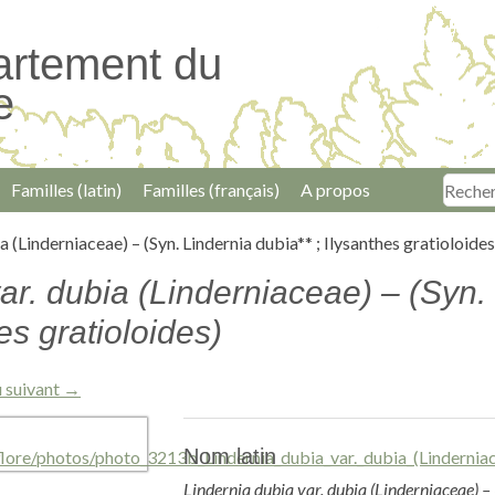
artement du
e
Familles (latin)
Familles (français)
A propos
a (Linderniaceae) – (Syn. Lindernia dubia** ; Ilysanthes gratioloides
ar. dubia (Linderniaceae) – (Syn.
es gratioloides)
 suivant →
Nom latin
Lindernia dubia var. dubia (Linderniaceae) – 