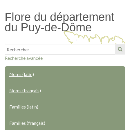
Passer
au
Flore du département
contenu
du Puy-de-Dôme
principal
Recherche avancée
Noms (latin)
Noms (français)
Familles (latin)
Familles (français)