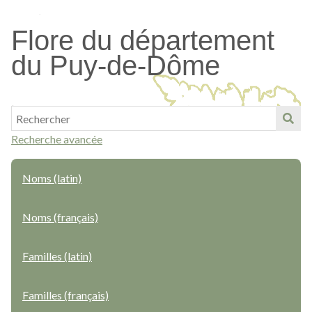
Passer
au
Flore du département
contenu
du Puy-de-Dôme
principal
Recherche avancée
Noms (latin)
Noms (français)
Familles (latin)
Familles (français)