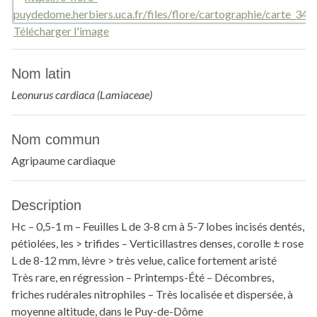
Télécharger l'image
Nom latin
Leonurus cardiaca (Lamiaceae)
Nom commun
Agripaume cardiaque
Description
Hc – 0,5-1 m – Feuilles L de 3-8 cm à 5-7 lobes incisés dentés,
pétiolées, les > trifides – Verticillastres denses, corolle ± rose
L de 8-12 mm, lèvre > très velue, calice fortement aristé
Très rare, en régression – Printemps-Été – Décombres,
friches rudérales nitrophiles – Très localisée et dispersée, à
moyenne altitude, dans le Puy-de-Dôme