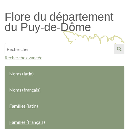
Passer
au
Flore du département
contenu
du Puy-de-Dôme
principal
Recherche avancée
Noms (latin)
Noms (français)
Familles (latin)
Familles (français)