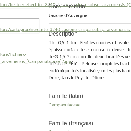
Nom commun
Jasione d'Auvergne
Description
Th – 0,5-1 dm – Feuilles courtes obovales
épaisse coriace, les < en rosette dense – 
de Ø 1,5-2 cm, corolle bleue, bractées ve
Très rare – Été – Pelouses orophiles trac
endémique très localisée, sur les plus h
Dore, dans le Puy-de-Dôme
Famille (latin)
Campanulaceae
Famille (français)