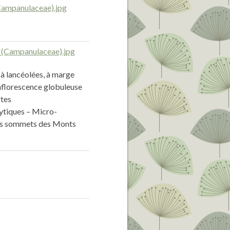
 à lancéolées, à marge
Inflorescence globuleuse
rtes
hytiques – Micro-
auts sommets des Monts