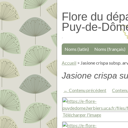
Passer
au
Flore du dép
contenu
Puy-de-Dôm
principal
Noms (latin)
Noms (français)
Accueil
>
Jasione crispa subsp. a
Jasione crispa s
← Contenu précédent
Contenu
Télécharger l'image