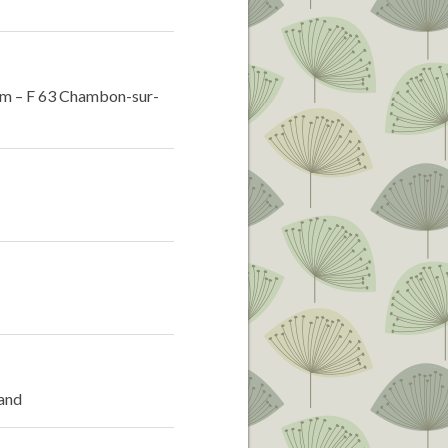
00 m – F 63 Chambon-sur-
rand