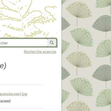
Recherche avancée
e)
laceae)