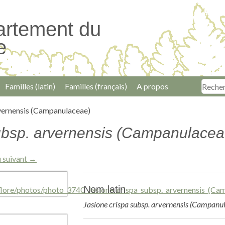
artement du
e
Familles (latin)
Familles (français)
A propos
rvernensis (Campanulaceae)
ubsp. arvernensis (Campanulacea
 suivant →
Nom latin
Jasione crispa subsp. arvernensis (Campanu