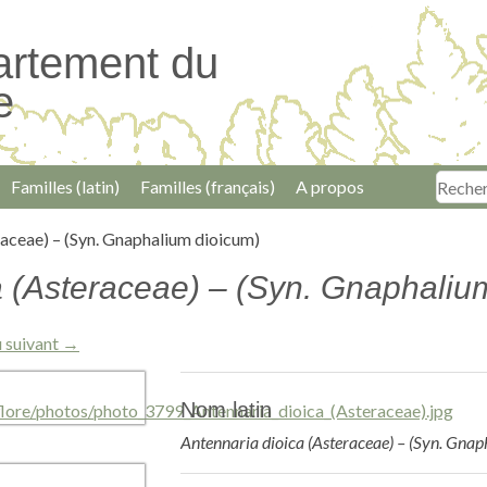
artement du
e
Familles (latin)
Familles (français)
A propos
raceae) – (Syn. Gnaphalium dioicum)
a (Asteraceae) – (Syn. Gnaphaliu
 suivant →
Nom latin
Antennaria dioica (Asteraceae) – (Syn. Gna