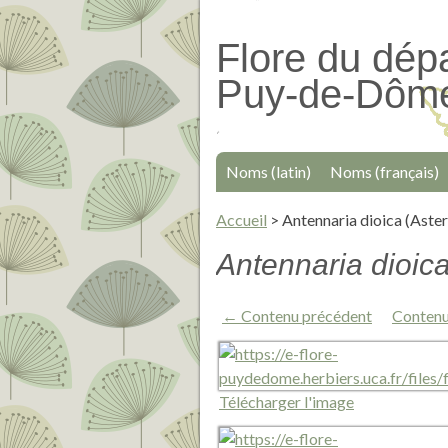
Passer
au
Flore du dép
contenu
Puy-de-Dôm
principal
Noms (latin)
Noms (français)
Accueil
>
Antennaria dioica (Aste
Antennaria dioic
← Contenu précédent
Contenu
Télécharger l'image