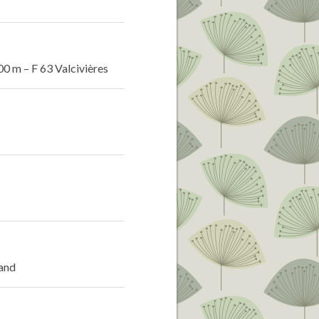
1400 m – F 63 Valcivières
rand