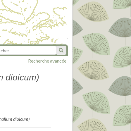
Recherche avancée
m dioicum)
phalium dioicum)