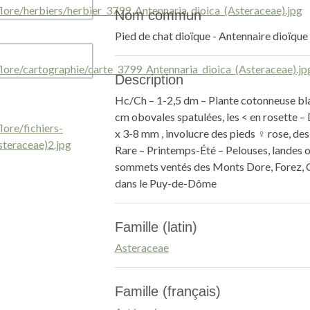
Nom commun
Pied de chat dioïque - Antennaire dioïque
Description
Hc/Ch – 1-2,5 dm – Plante cotonneuse blan
cm obovales spatulées, les < en rosette – 
x 3-8 mm , involucre des pieds ♀ rose, de
Rare – Printemps-Été – Pelouses, landes o
sommets ventés des Monts Dore, Forez, C
dans le Puy-de-Dôme
Famille (latin)
Asteraceae
Famille (français)