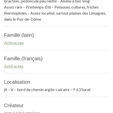
bractées, pédoncule peu renflé – Akène à bec long
Assez rare – Printemps-Été – Pelouses, cultures, friches
thermophiles – Assez localisé, surtout plaines des Limagnes,
dans le Puy-de-Dôme
Famille (latin)
Asteraceae
Famille (français)
Astéracées
Localisation
jll – V – bord de chemin argilo-calcaire – F 63 Surat
Créateur
Jean-Louis Lamaison