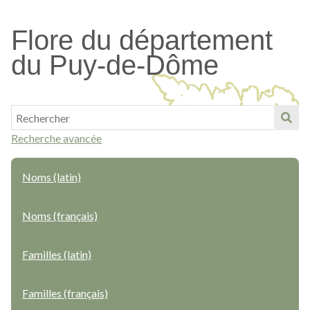
Passer
au
Flore du département
contenu
du Puy-de-Dôme
principal
Recherche avancée
Noms (latin)
Noms (français)
Familles (latin)
Familles (français)