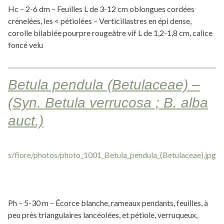
Hc – 2-6 dm – Feuilles L de 3-12 cm oblongues cordées
crénelées, les < pétiolées – Verticillastres en épi dense,
corolle bilabiée pourpre rougeâtre vif L de 1,2-1,8 cm, calice
foncé velu
Betula pendula (Betulaceae) –
(Syn. Betula verrucosa ; B. alba
auct.)
Ph – 5-30 m – Écorce blanche, rameaux pendants, feuilles, à
peu près triangulaires lancéolées, et pétiole, verruqueux,