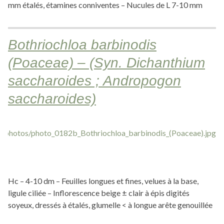
mm étalés, étamines conniventes – Nucules de L 7-10 mm
Bothriochloa barbinodis
(Poaceae) – (Syn. Dichanthium
saccharoides ; Andropogon
saccharoides)
Hc – 4-10 dm – Feuilles longues et fines, velues à la base,
ligule ciliée – Inflorescence beige ± clair à épis digités
soyeux, dressés à étalés, glumelle < à longue arête genouillée