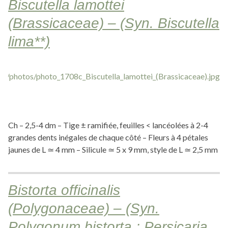
Biscutella lamottei
(Brassicaceae) – (Syn. Biscutella
lima**)
Ch – 2,5-4 dm – Tige ± ramifiée, feuilles < lancéolées à 2-4
grandes dents inégales de chaque côté – Fleurs à 4 pétales
jaunes de L ≃ 4 mm – Silicule ≃ 5 x 9 mm, style de L ≃ 2,5 mm
Bistorta officinalis
(Polygonaceae) – (Syn.
Polygonum bistorta ; Persicaria