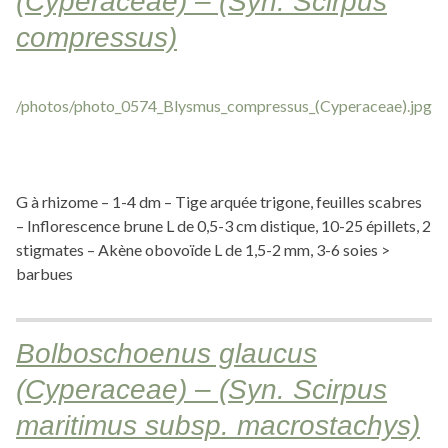
(Cyperaceae) – (Syn. Scirpus
compressus)
G à rhizome – 1-4 dm – Tige arquée trigone, feuilles scabres
– Inflorescence brune L de 0,5-3 cm distique, 10-25 épillets, 2
stigmates – Akène obovoïde L de 1,5-2 mm, 3-6 soies >
barbues
Bolboschoenus glaucus
(Cyperaceae) – (Syn. Scirpus
maritimus subsp. macrostachys)