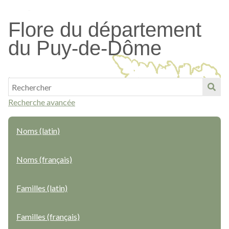
Passer
au
Flore du département
contenu
du Puy-de-Dôme
principal
Recherche avancée
Noms (latin)
Noms (français)
Familles (latin)
Familles (français)