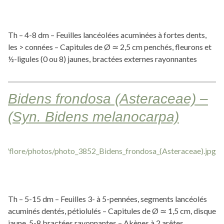
Th – 4-8 dm – Feuilles lancéolées acuminées à fortes dents,
les > connées – Capitules de Ø ≃ 2,5 cm penchés, fleurons et
½-ligules (0 ou 8) jaunes, bractées externes rayonnantes
Bidens frondosa (Asteraceae) –
(Syn. Bidens melanocarpa)
Th – 5-15 dm – Feuilles 3- à 5-pennées, segments lancéolés
acuminés dentés, pétiolulés – Capitules de Ø ≃ 1,5 cm, disque
jaune, 5-8 bractées rayonnantes – Akènes à 2 arêtes