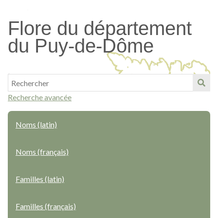
Passer
au
Flore du département
contenu
du Puy-de-Dôme
principal
Recherche avancée
Noms (latin)
Noms (français)
Familles (latin)
Familles (français)