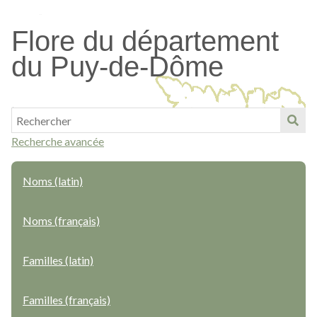
Passer
au
Flore du département
contenu
du Puy-de-Dôme
principal
Recherche avancée
Noms (latin)
Noms (français)
Familles (latin)
Familles (français)