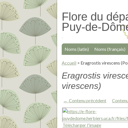
Passer
au
Flore du dép
contenu
Puy-de-Dôm
principal
Noms (latin)
Noms (français)
Accueil
>
Eragrostis virescens (Po
Eragrostis vires
virescens)
← Contenu précédent
Contenu
Télécharger l'image