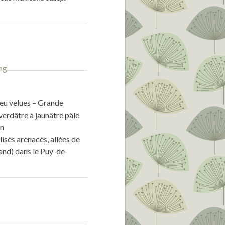
peu velues – Grande
verdâtre à jaunâtre pâle
on
isés arénacés, allées de
and) dans le Puy-de-