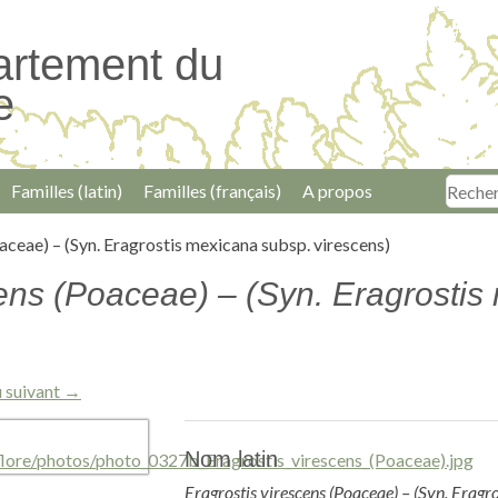
artement du
e
Familles (latin)
Familles (français)
A propos
aceae) – (Syn. Eragrostis mexicana subsp. virescens)
cens (Poaceae) – (Syn. Eragrostis
 suivant →
Nom latin
Eragrostis virescens (Poaceae) – (Syn. Eragr