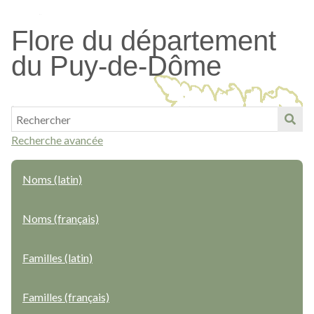
Passer
au
Flore du département
contenu
du Puy-de-Dôme
principal
Recherche avancée
Noms (latin)
Noms (français)
Familles (latin)
Familles (français)