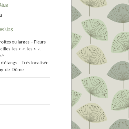
au
oites ou larges – Fleurs
lles, les > ♂, les < ♀,
bé
d’étangs – Très localisée,
 Puy-de-Dôme