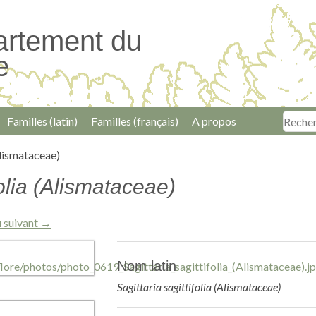
artement du
e
Familles (latin)
Familles (français)
A propos
Alismataceae)
folia (Alismataceae)
 suivant →
Nom latin
Sagittaria sagittifolia (Alismataceae)