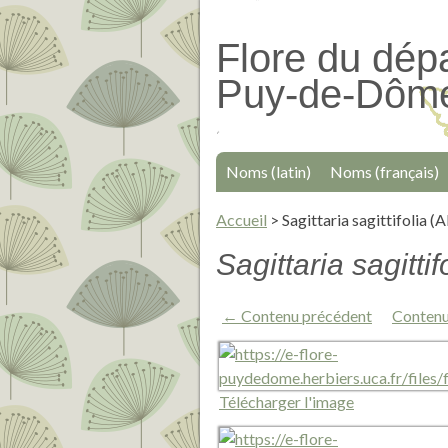
Passer
au
Flore du dép
contenu
Puy-de-Dôm
principal
Noms (latin)
Noms (français)
Accueil
>
Sagittaria sagittifolia (
Sagittaria sagitti
← Contenu précédent
Contenu
Télécharger l'image