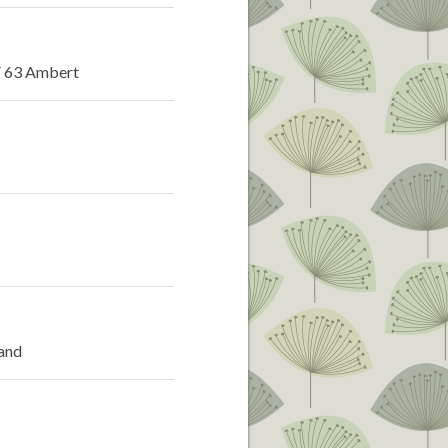
– F 63 Ambert
rand