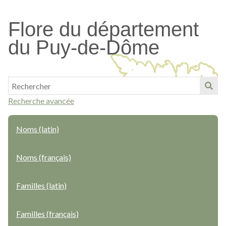
Passer
au
Flore du département
contenu
du Puy-de-Dôme
principal
Recherche avancée
Noms (latin)
Noms (français)
Familles (latin)
Familles (français)