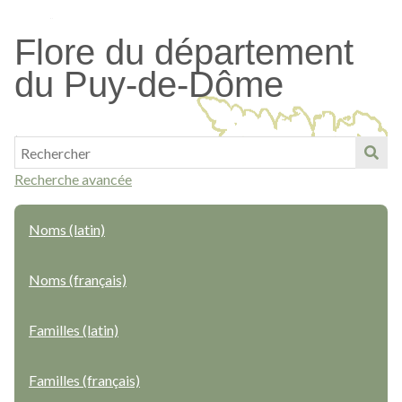
Passer
au
Flore du département
contenu
du Puy-de-Dôme
principal
Recherche avancée
Noms (latin)
Noms (français)
Familles (latin)
Familles (français)