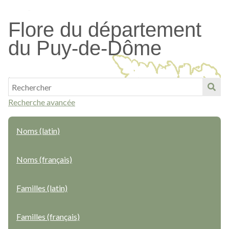
Passer
au
Flore du département
contenu
du Puy-de-Dôme
principal
Recherche avancée
Noms (latin)
Noms (français)
Familles (latin)
Familles (français)