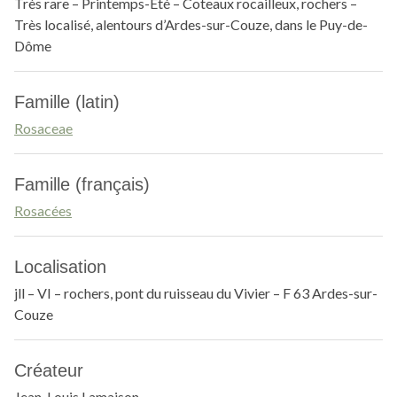
Très rare – Printemps-Été – Coteaux rocailleux, rochers –
Très localisé, alentours d’Ardes-sur-Couze, dans le Puy-de-
Dôme
Famille (latin)
Rosaceae
Famille (français)
Rosacées
Localisation
jll – VI – rochers, pont du ruisseau du Vivier – F 63 Ardes-sur-
Couze
Créateur
Jean-Louis Lamaison