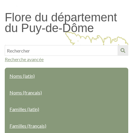
Passer
au
Flore du département
contenu
du Puy-de-Dôme
principal
Recherche avancée
Noms (latin)
Noms (français)
Familles (latin)
Familles (français)