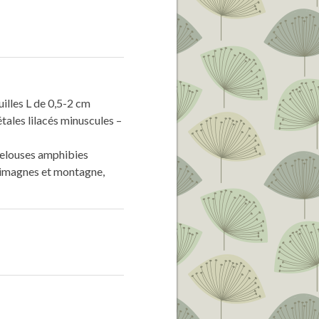
illes L de 0,5-2 cm
étales lilacés minuscules –
elouses amphibies
 Limagnes et montagne,