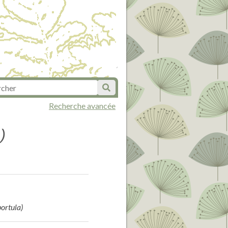
Recherche avancée
)
portula)