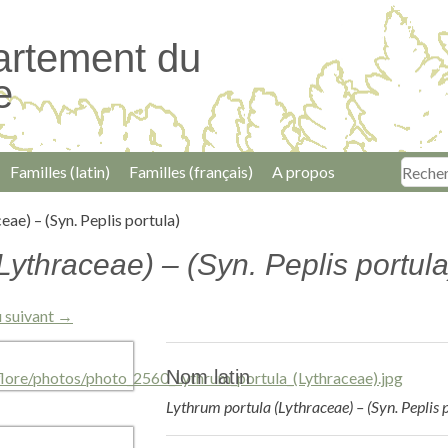
artement du
e
Familles (latin)
Familles (français)
A propos
eae) – (Syn. Peplis portula)
Lythraceae) – (Syn. Peplis portula
 suivant →
Nom latin
Lythrum portula (Lythraceae) – (Syn. Peplis 