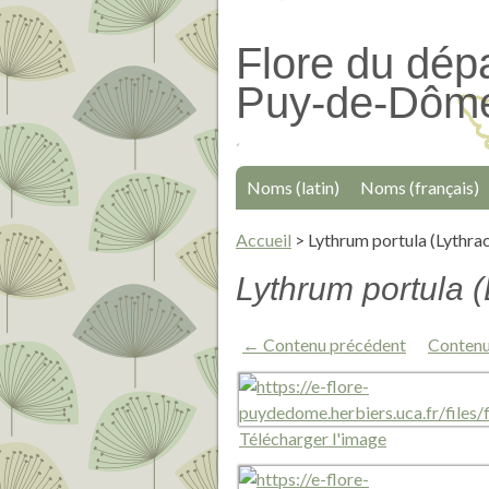
Passer
au
Flore du dép
contenu
Puy-de-Dôm
principal
Noms (latin)
Noms (français)
Accueil
>
Lythrum portula (Lythrac
Lythrum portula (
← Contenu précédent
Contenu
Télécharger l'image