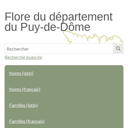
Passer
au
Flore du département
contenu
du Puy-de-Dôme
principal
Recherche avancée
Noms (latin)
Noms (français)
Familles (latin)
Familles (français)