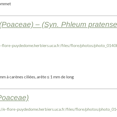
 sommet
oaceae) – (Syn. Phleum pratense s
 mm à carènes ciliées, arête ≤ 1 mm de long
Poaceae)