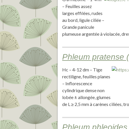
– Feuilles assez
larges effilées, rudes
au bord, ligule ciliée –
Grande panicule
plumeuse argentée à violacée, dres
Phleum pratense 
Hc – 4-12 dm – Tige
rectiligne, feuilles planes
– Inflorescence
cylindrique dense non
lobée ± allongée, glumes
de L ≥ 2,5 mm à carènes ciliées, t
Phleum phleoides