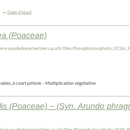
Date d'ajout
ea (Poaceae)
rulées, à court pétiole – Multiplication végétative
lis (Poaceae) – (Syn. Arundo phrag