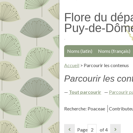
Passer
au
Flore du dép
contenu
Puy-de-Dôm
principal
Noms (latin)
Noms (français)
Accueil
>
Parcourir les contenus
Parcourir les con
Tout parcourir
Parcourir p
Recherche: Poaceae
Contributeu
Page
of 4