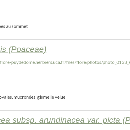
tées au sommet
sis (Poaceae)
 ovales, mucronées, glumelle velue
cea subsp. arundinacea var. picta 