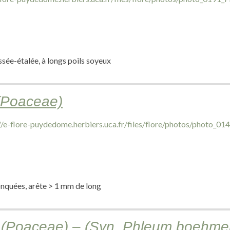
sée-étalée, à longs poils soyeux
(Poaceae)
ronquées, arête > 1 mm de long
 (Poaceae) – (Syn. Phleum boehmer