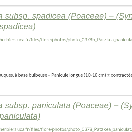
a subsp. spadicea (Poaceae) – (Sy
 spadicea)
lauques, à base bulbeuse – Panicule longue (10-18 cm) ± contractée,
a subsp. paniculata (Poaceae) – (S
paniculata)