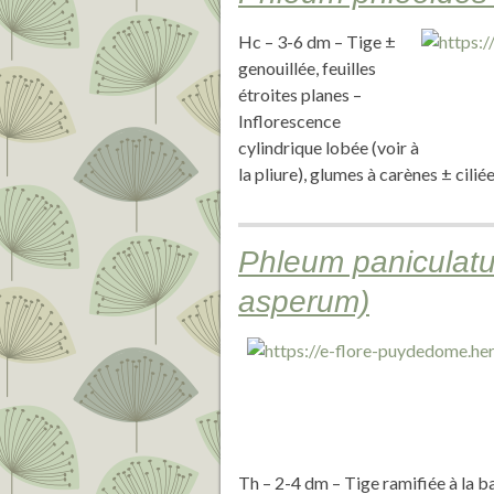
Hc – 3-6 dm – Tige ±
genouillée, feuilles
étroites planes –
Inflorescence
cylindrique lobée (voir à
la pliure), glumes à carènes ± cil
Phleum paniculat
asperum)
Th – 2-4 dm – Tige ramifiée à la ba