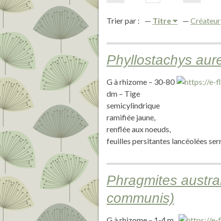
Trier par :
Titre
Créateur
Phyllostachys aur
G à rhizome – 30-80
dm – Tige
semicylindrique
ramifiée jaune,
renflée aux noeuds,
feuilles persitantes lancéolées ser
Phragmites austra
communis)
G à rhizome – 1-4 m