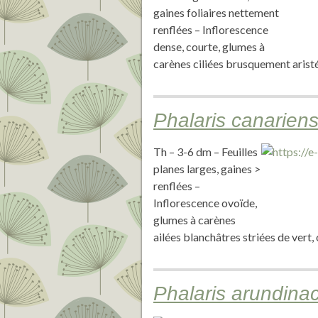
gaines foliaires nettement
renflées – Inflorescence
dense, courte, glumes à
carènes ciliées brusquement aris
Phalaris canarien
Th – 3-6 dm – Feuilles
planes larges, gaines >
renflées –
Inflorescence ovoïde,
glumes à carènes
ailées blanchâtres striées de vert,
Phalaris arundina