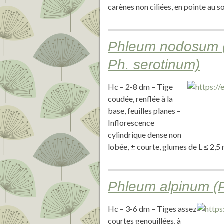
carènes non ciliées, en pointe au
Phleum nodosum (P
Ph. serotinum)
Hc – 2-8 dm – Tige
coudée, renflée à la
base, feuilles planes –
Inflorescence
cylindrique dense non
lobée, ± courte, glumes de L ≤ 2,5
Phleum alpinum (
Hc – 3-6 dm – Tiges assez
courtes genouillées, à