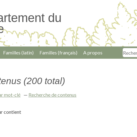
artement du
e
Familles (latin)
Familles (français)
A propos
tenus (200 total)
ar mot-clé
Recherche de contenus
r contient