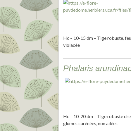
Hc – 10-15 dm – Tige robuste, feui
violacée
Phalaris arundina
Hc – 10-20 dm – Tige robuste dress
glumes carénées, non ailées